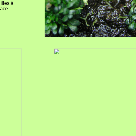
illes à
face.