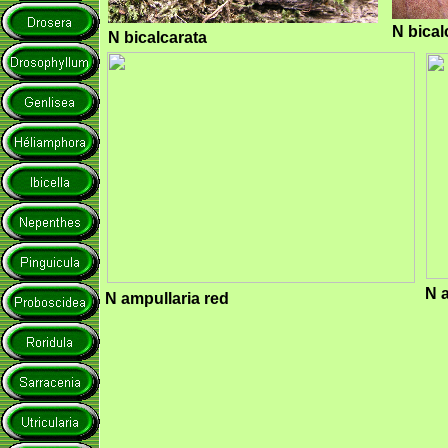
N bical
N bicalcarata
N 
N ampullaria red