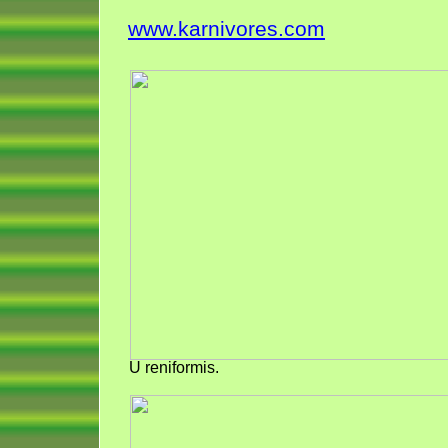
www.karnivores.com
U reniformis.